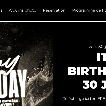
s
Albums photo
Réservation
Programme de fid
ven. 30 
I
BIRTH
30 
Télécharge ici ton FRE