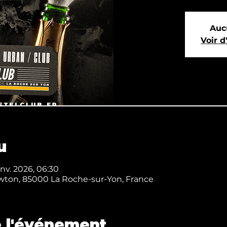
Auc
Voir 
u
anv. 2026, 06:30
ton, 85000 La Roche-sur-Yon, France
 l'événement