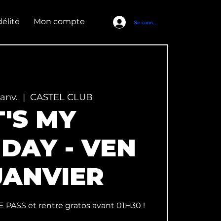
élité
Mon compte
Se connecter
janv.
  |  
CASTEL CLUB
T'S MY
DAY - VEN
JANVIER
E PASS et rentre gratos avant 01H30 !