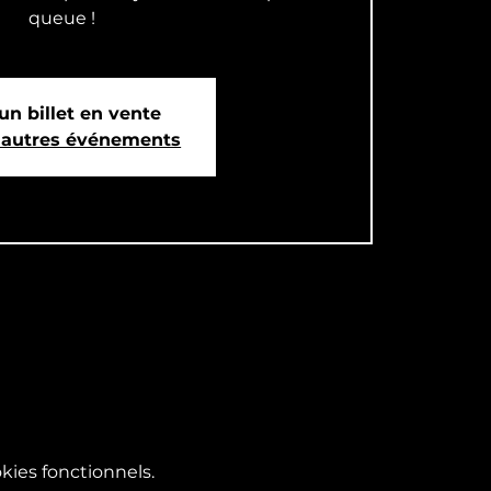
queue !
un billet en vente
d'autres événements
ies fonctionnels.