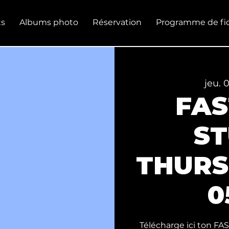
s
Albums photo
Réservation
Programme de fid
jeu. 
FAS
S
THURS
0
Télécharge ici ton FAS