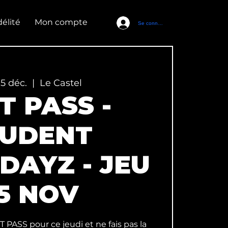
élité
Mon compte
Se connecter
05 déc.
  |  
Le Castel
T PASS -
TUDENT
DAYZ - JEU
5 NOV
T PASS pour ce jeudi et ne fais pas la